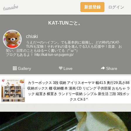
tuna.be
新規登録
ログイン
KAT-TUNごと。
chiaki
うえだーのハイフン。でも基本的に箱推し。どの時代のKAT-
TUNも宝物！それぞれの道を進んでる3人も応援中！音楽、お
笑い、日常のこともゆるーく書いてる（*´ω`*）
ブログもあるよ！
http://kat-tun-un.jugem.jp/
Gallery
Love
Share
カラーボックス 3段 収納 アイリスオーヤマ 幅41.5 奥行29 高さ88
収納ボックス 棚 収納棚 本 漫画 CD リビング 子供部屋 おもちゃ ラ
ック 縦置き 横置き ランドリー収納 シンプル 新生活 三段 3段ボッ
クス CX-3 *