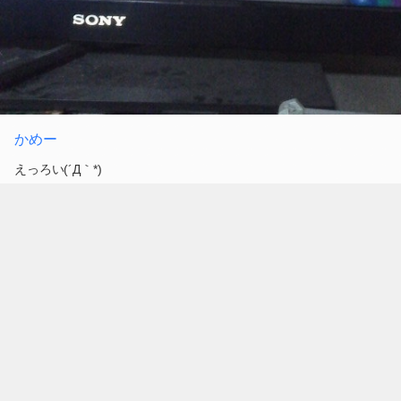
かめー
えっろい(´Д｀*)
1582の亀ってホント美しいよね…！
#KAT-TUN
0
2013.09.10 15:55