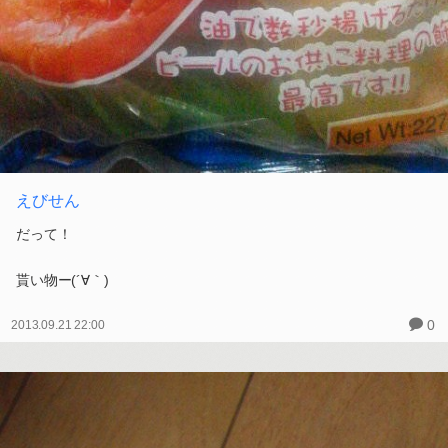
えびせん
だって！
貰い物ー(´∀｀)
0
2013.09.21 22:00