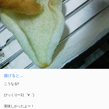
揚げると…
こうなる!!
びっくりーΣ(゜∀゜)
美味しかったよー！